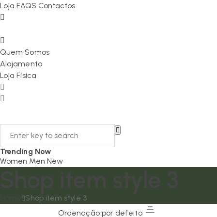
Loja
FAQS
Contactos
Quem Somos
Alojamento
Loja Física
Trending Now
Women
Men
New
Shop item style 3
Home
Shop item style 3
Ordenação por defeito