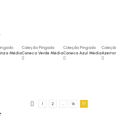
r
Pingado
Coleção Pingado
Coleção Pingado
Coleçã
inza Média
Caneca Verde Média
Caneca Azul Média
Azeito
1
2
…
16
17
s