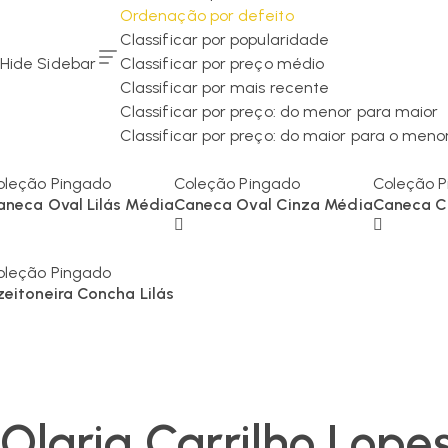
Ordenação por defeito
Classificar por popularidade
Hide Sidebar
Classificar por preço médio
Classificar por mais recente
Classificar por preço: do menor para maior
Classificar por preço: do maior para o meno
oleção Pingado
Coleção Pingado
Coleção 
aneca Oval Lilás Média
Caneca Oval Cinza Média
Caneca C
oleção Pingado
zeitoneira Concha Lilás
Olaria Carrilho Lope