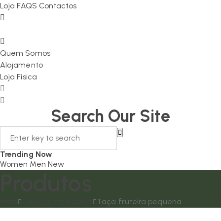
Loja
FAQS
Contactos
Quem Somos
Alojamento
Loja Física
Search Our Site
Trending Now
Women
Men
New
Produtos
Início
Coleção tradicional
Taça fruteira pequena