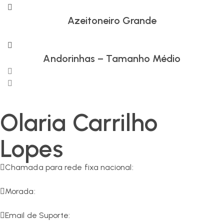
Azeitoneiro Grande
Andorinhas – Tamanho Médio
Olaria Carrilho
Lopes
Chamada para rede fixa nacional:
266 549 161
Morada:
R. da Olaria 11, 7200-125 Corval
Email de Suporte: