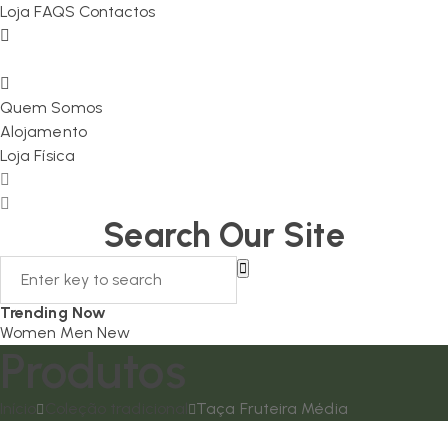
Loja
FAQS
Contactos
Quem Somos
Alojamento
Loja Física
Search Our Site
Trending Now
Women
Men
New
Produtos
Início
Coleção tradicional
Taça Fruteira Média