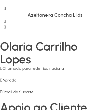
Azeitoneira Concha Lilás
Olaria Carrilho
Lopes
Chamada para rede fixa nacional:
266 549 161
Morada:
R. da Olaria 11, 7200-125 Corval
Email de Suporte:
geral@olaria-carrilho.com
Apoio ao Cliente