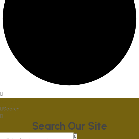
Home
Search
Search Our Site