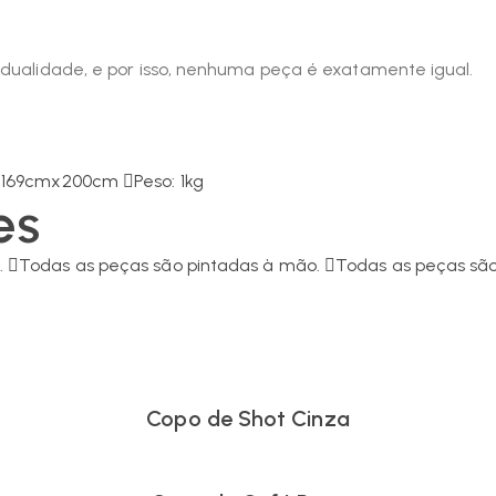
vidualidade, e por isso, nenhuma peça é exatamente igual.
: 169cmx200cm
Peso: 1kg
es
.
Todas as peças são pintadas à mão.
Todas as peças são
Copo de Shot Cinza