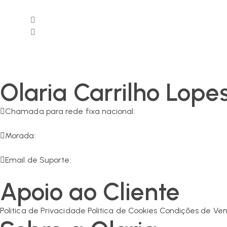
Olaria Carrilho Lope
Chamada para rede fixa nacional:
266 549 161
Morada:
R. da Olaria 11, 7200-125 Corval
Email de Suporte:
geral@olaria-carrilho.com
Apoio ao Cliente
Politica de Privacidade
Politica de Cookies
Condições de Ve