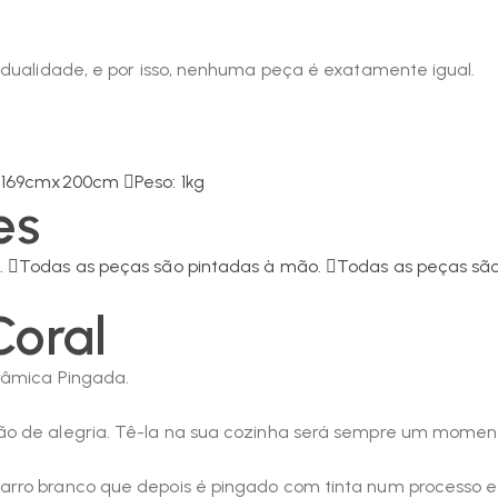
vidualidade, e por isso, nenhuma peça é exatamente igual.
: 169cmx200cm
Peso: 1kg
es
.
Todas as peças são pintadas à mão.
Todas as peças são
Coral
râmica Pingada.
ão de alegria. Tê-la na sua cozinha será sempre um momen
rro branco que depois é pingado com tinta num processo espe