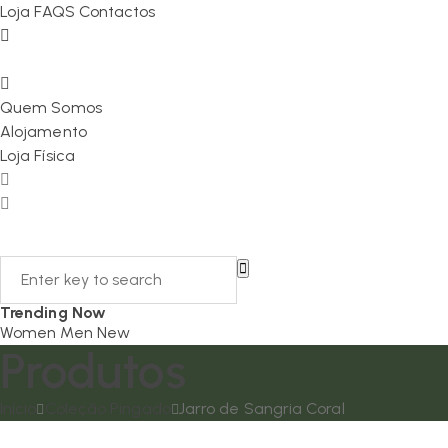
Loja
FAQS
Contactos
Quem Somos
Alojamento
Loja Física
Trending Now
Women
Men
New
Produtos
Início
Coleção Pingado
Jarro de Sangria Coral