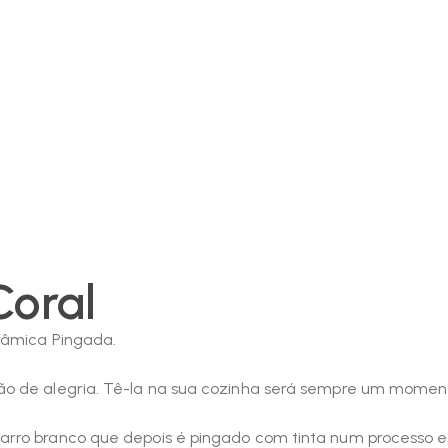
Coral
râmica Pingada.
ão de alegria. Tê-la na sua cozinha será sempre um momen
rro branco que depois é pingado com tinta num processo espe