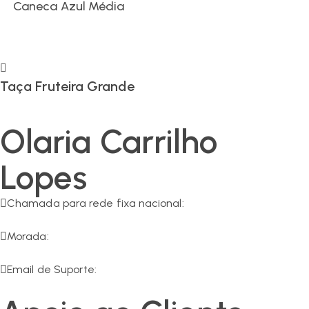
Caneca Azul Média
Taça Fruteira Grande
Olaria Carrilho
Lopes
Chamada para rede fixa nacional:
266 549 161
Morada:
R. da Olaria 11, 7200-125 Corval
Email de Suporte:
geral@olaria-carrilho.com