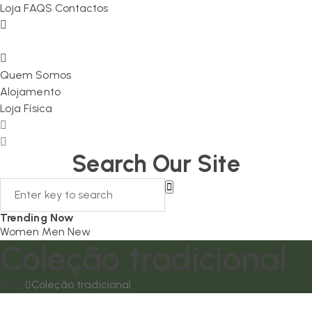
Loja
FAQS
Contactos
Quem Somos
Alojamento
Loja Física
Search Our Site
Trending Now
Women
Men
New
Coleção tradicional
Início
Coleção tradicional