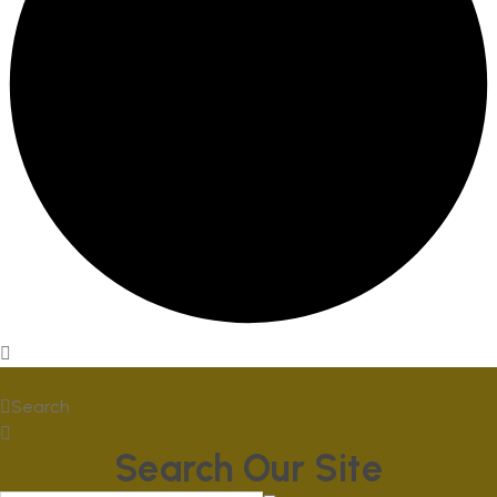
Home
Search
Search Our Site