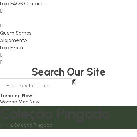
Loja
FAQS
Contactos
Quem Somos
Alojamento
Loja Física
Search Our Site
Trending Now
Women
Men
New
Coleção Pingado
Início
Coleção Pingado