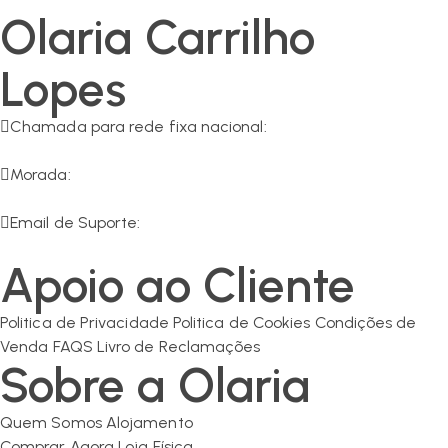
Olaria Carrilho
Lopes
Chamada para rede fixa nacional:
266 549 161
Morada:
R. da Olaria 11, 7200-125 Corval
Email de Suporte:
geral@olaria-carrilho.com
Apoio ao Cliente
Politica de Privacidade
Politica de Cookies
Condições de
Venda
FAQS
Livro de Reclamações
Sobre a Olaria
Quem Somos
Alojamento
Comprar Agora
Loja Física