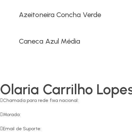
Azeitoneira Concha Verde
Caneca Azul Média
Olaria Carrilho Lope
Chamada para rede fixa nacional:
266 549 161
Morada:
R. da Olaria 11, 7200-125 Corval
Email de Suporte: