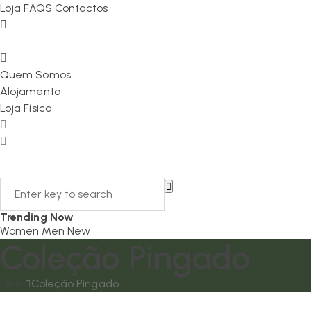
Loja
FAQS
Contactos
Quem Somos
Alojamento
Loja Física
Trending Now
Women
Men
New
Coleção Pingado
Início
Coleção Pingado