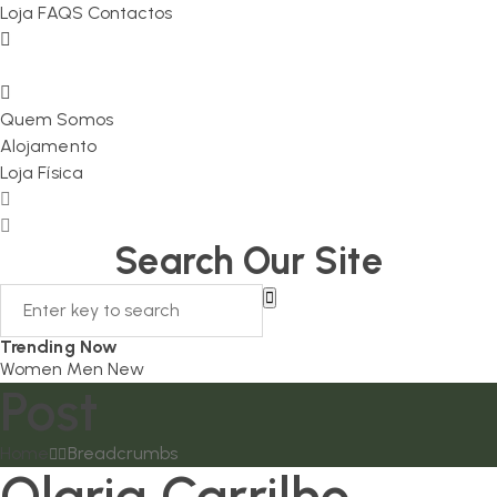
Loja
FAQS
Contactos
Quem Somos
Alojamento
Loja Física
Search Our Site
Trending Now
Women
Men
New
Post
Home
Breadcrumbs
Olaria Carrilho