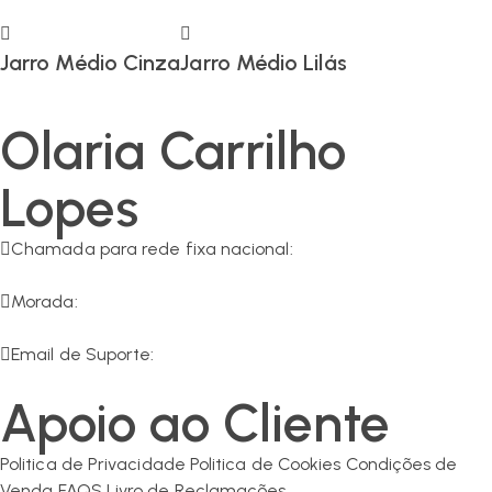
Jarro Médio Cinza
Jarro Médio Lilás
Olaria Carrilho
Lopes
Chamada para rede fixa nacional:
266 549 161
Morada:
R. da Olaria 11, 7200-125 Corval
Email de Suporte:
geral@olaria-carrilho.com
Apoio ao Cliente
Politica de Privacidade
Politica de Cookies
Condições de
Venda
FAQS
Livro de Reclamações