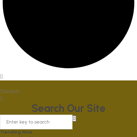
Home
Search
Search Our Site
Trending Now