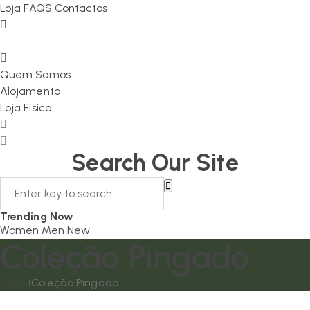
Loja
FAQS
Contactos
Quem Somos
Alojamento
Loja Física
Search Our Site
Trending Now
Women
Men
New
Coleção Pingado
Início
Coleção Pingado